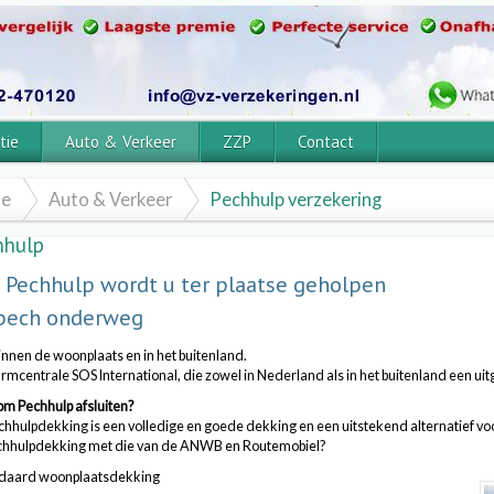
tie
Auto & Verkeer
ZZP
Contact
e
Auto & Verkeer
Pechhulp verzekering
hhulp
 Pechhulp wordt u ter plaatse geholpen
 pech onderweg
nnen de woonplaats en in het buitenland.
rmcentrale SOS International, die zowel in Nederland als in het buitenland een ui
m Pechhulp afsluiten?
hhulpdekking is een volledige en goede dekking en een uitstekend alternatief v
chhulpdekking met die van de ANWB en Routemobiel?
ndaard woonplaatsdekking