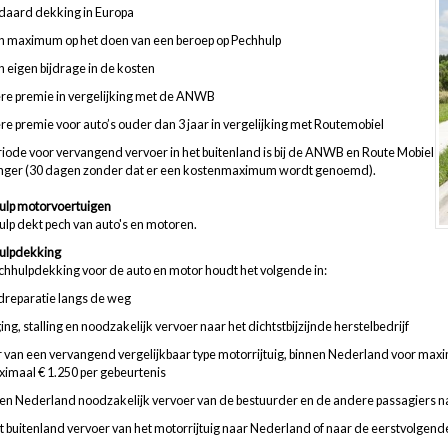
daard dekking in Europa
n maximum op het doen van een beroep op Pechhulp
 eigen bijdrage in de kosten
re premie in vergelijking met de ANWB
re premie voor auto’s ouder dan 3 jaar in vergelijking met Routemobiel
iode voor vervangend vervoer in het buitenland is bij de ANWB en Route Mobiel
anger (30 dagen zonder dat er een kostenmaximum wordt genoemd).
ulp motorvoertuigen
lp dekt pech van auto's en motoren.
ulpdekking
hhulpdekking voor de auto en motor houdt het volgende in:
dreparatie langs de weg
ing, stalling en noodzakelijk vervoer naar het dichtstbijzijnde herstelbedrijf
 van een vervangend vergelijkbaar type motorrijtuig, binnen Nederland voor maxi
imaal € 1.250 per gebeurtenis
en Nederland noodzakelijk vervoer van de bestuurder en de andere passagiers n
et buitenland vervoer van het motorrijtuig naar Nederland of naar de eerstvolge