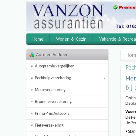
Home
Wonen & Gezin
Vakantie & Recrea
Auto en Verkeer
Hom
Autopremie vergelijken
Pec
Met
Pechhulp verzekering
bij
Motorverzekering
Ook bi
Brommerverzekering
De ala
Waaro
Prima Prijs Autopolis
De Pec
de Pe
Fietsverzekering
• Sta