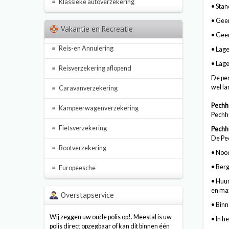
Klassieke autoverzekering
• Stan
• Gee
Vakantie en Recreatie
• Geen
Reis-en Annulering
• Lage
• Lage
Reisverzekering aflopend
De per
wel l
Caravanverzekering
Pechh
Kampeerwagenverzekering
Pechhu
Fietsverzekering
Pechh
De Pec
Bootverzekering
• Noo
• Berg
Europeesche
• Huur
en max
Overstapservice
• Binn
Wij zeggen uw oude polis op!. Meestal is uw
• In h
polis direct opzegbaar of kan dit binnen één