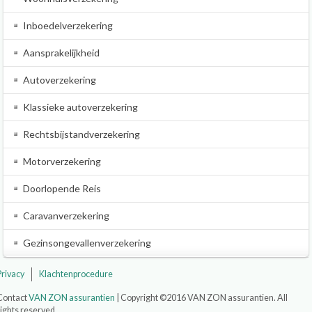
Inboedelverzekering
Aansprakelijkheid
Autoverzekering
Klassieke autoverzekering
Rechtsbijstandverzekering
Motorverzekering
Doorlopende Reis
Caravanverzekering
Gezinsongevallenverzekering
Privacy
Klachtenprocedure
Contact
VAN ZON assurantien
| Copyright ©2016 VAN ZON assurantien. All
rights reserved.