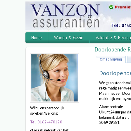
Home
Wonen & Gezin
Vakantie & Recrea
Doorlopende Re
Omschrijving
Doorlopende
We gaan steeds vak
regelmatig een week
Maar met een Doorlo
makkelijk en nog vo
Alarmcentrale
Wilt u ons persoonlijk
U kunt 24 uur per 
spreken? Bel ons:
belangrijk dat u al
Tel: 0162-470120
20 59 29 281
of maak gebruik van het