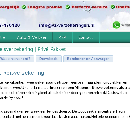
tie
Auto & Verkeer
ZZP
Contact
isverzekering | Privé Pakket
Wat is verzekerd?
Downloads
Berekenen en Aanvragen
 Reisverzekering
er op vakantie. Twee weken naar de tropen, een paar maanden rondtrekken en
eindje weg. U kunt dan natuurlijk per reis een Aflopende Reisverzekering afsluit
pende Reisverzekering bent u het hele jaar door goed verzekerd. Dat is wel zo
ordeliger ook!
dag, zeven dagen per week een beroep doen op De Goudse Alarmcentrale. Het is
tijd contact met hen opneemt voordat u kosten gaat maken. Het telefoonnummer is